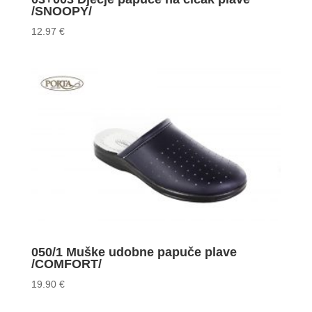
/SNOOPY/
12.97
€
050/1 Muške udobne papuče plave
/COMFORT/
19.90
€