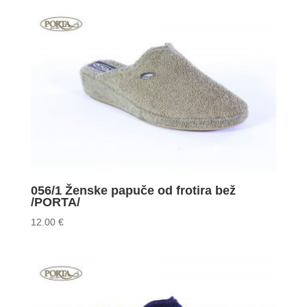
056/1 Ženske papuče od frotira bež
/PORTA/
12.00
€