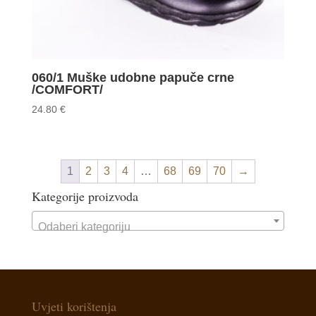
060/1 Muške udobne papuče crne
/COMFORT/
24.80
€
1
2
3
4
…
68
69
70
→
Kategorije proizvoda
Odaberi kategoriju
Uvjeti korištenja