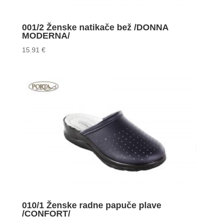
001/2 Ženske natikače bež /DONNA
MODERNA/
15.91
€
010/1 Ženske radne papuče plave
/CONFORT/