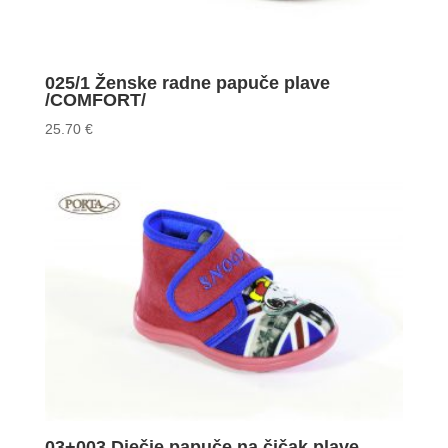
025/1 Ženske radne papuče plave
/COMFORT/
25.70
€
03+003 Dječje papuče na čičak plave