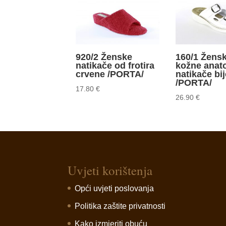
920/2 Ženske
160/1 Žens
natikače od frotira
kožne ana
crvene /PORTA/
natikače bij
/PORTA/
17.80
€
26.90
€
Uvjeti korištenja
Opći uvjeti poslovanja
Politika zaštite privatnosti
Kako izmjeriti obuću