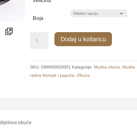
Veličina
Boja
060/1
Dodaj u košaricu
Muške
udobne
papuče
SKU:
OMN00550001
Kategorije:
Muška obuća
,
Muške
crne
radne klompe i papuče
,
Obuća
/COMFORT/
količina
 dijelova obuće