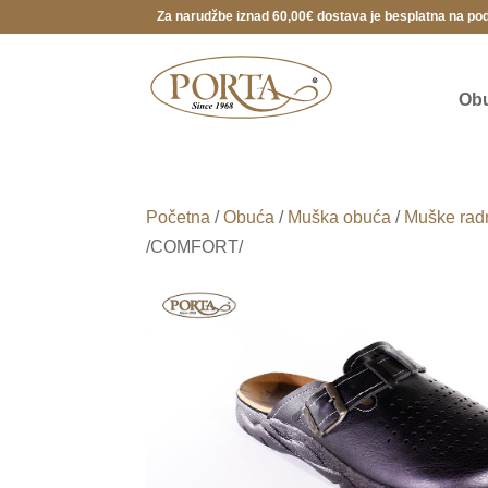
Za narudžbe iznad 60,00€ dostava je besplatna na po
Ob
Početna
/
Obuća
/
Muška obuća
/
Muške rad
/COMFORT/