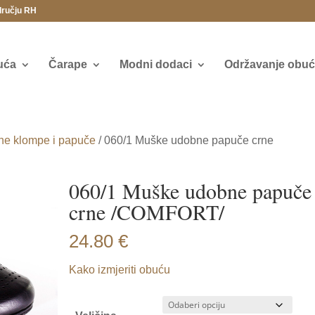
dručju RH
uća
Čarape
Modni dodaci
Održavanje obuće
ne klompe i papuče
/ 060/1 Muške udobne papuče crne
060/1 Muške udobne papuče
crne /COMFORT/
24.80
€
Kako izmjeriti obuću