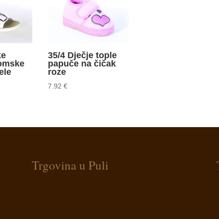
ke
35/4 Dječje tople
tomske
papuče na čičak
ele
roze
7.92
€
Trgovina u Puli