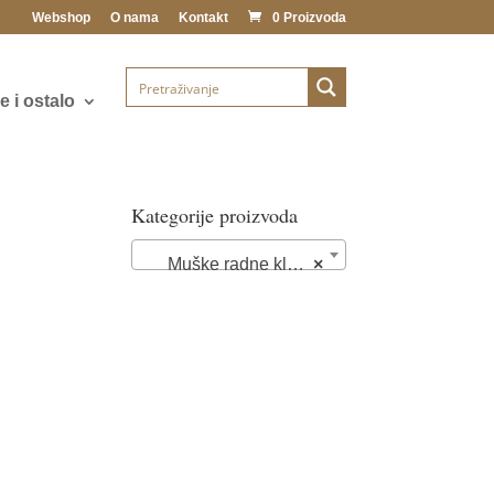
Webshop
O nama
Kontakt
0 Proizvoda
 i ostalo
Kategorije proizvoda
Muške radne klompe i papuče (28)
×