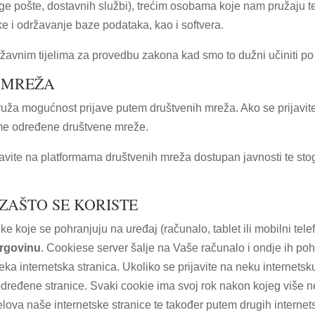
ge pošte, dostavnih službi), trećim osobama koje nam pružaju te
ške i održavanje baze podataka, kao i softvera.
žavnim tijelima za provedbu zakona kad smo to dužni učiniti po
H MREŽA
ža mogućnost prijave putem društvenih mreža. Ako se prijavit
rme određene društvene mreže.
javite na platformama društvenih mreža dostupan javnosti te stog
 ZAŠTO SE KORISTE
e koje se pohranjuju na uređaj (računalo, tablet ili mobilni telef
trgovinu
. Cookiese server šalje na Vaše računalo i ondje ih poh
neka internetska stranica. Ukoliko se prijavite na neku internets
je određene stranice. Svaki cookie ima svoj rok nakon kojeg više 
dijelova naše internetske stranice te također putem drugih inter