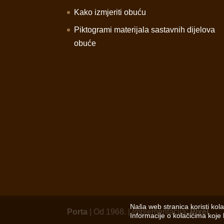
Kako izmjeriti obuću
Piktogrami materijala sastavnih dijelova
obuće
Naša web stranica koristi kol
Porta
| Od 1968. | Implementacija:
Pixel
Informacije o kolačićima koje 