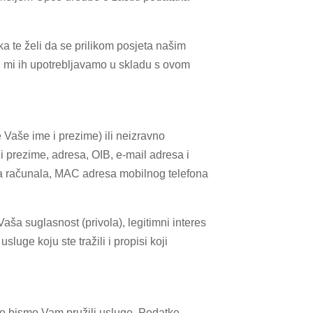
ka te želi da se prilikom posjeta našim
, mi ih upotrebljavamo u skladu s ovom
 Vaše ime i prezime) ili neizravno
i prezime, adresa, OIB, e-mail adresa i
esa računala, MAC adresa mobilnog telefona
ša suglasnost (privola), legitimni interes
uge koju ste tražili i propisi koji
ko bismo Vam pružili usluge. Podatke