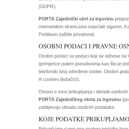
(GDPR).
PORTA Zajednički obrt za trgovinu
prepozn
internetskim stranicama osjećate sigurno. K
Politikom zaštite privatnosti.
OSOBNI PODACI I PRAVNE OS
Osobni podaci su podaci koji se odnose na Va
(primjerice putem pseudonima kao što je jedi
telefonski broj određene osobe. Osobni poda
ili cookies (kolačići).
Ovisno o svrsi prikupljanja i obrade osobnih
PORTA Zajedničkog obrta za trgovinu
(pob
zahtijevaju obradu osobnih podataka.
KOJE PODATKE PRIKUPLJAMO
Prikupljamo samo one osobne podatke koje n