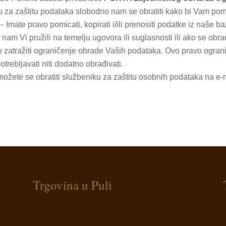
u za zaštitu podataka slobodno nam se obratiti kako bi Vam pomo
pravo pomicati, kopirati i/ili prenositi podatke iz naše ba
nam Vi pružili na temelju ugovora ili suglasnosti ili ako se obr
ažiti ograničenje obrade Vaših podataka. Ovo pravo ogranič
rebljavati niti dodatno obrađivati.
možete se obratiti službeniku za zaštitu osobnih podataka na e-
Trgovina u Puli