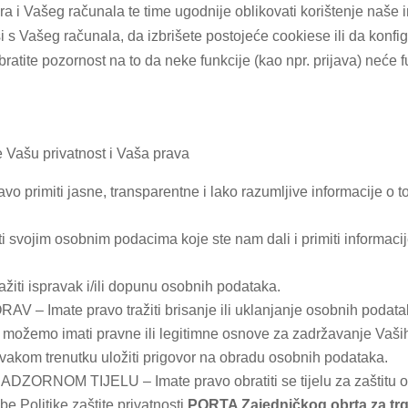
a i Vašeg računala te time ugodnije oblikovati korištenje naše 
s Vašeg računala, da izbrišete postojeće cookiese ili da konfig
ratite pozornost na to da neke funkcije (kao npr. prijava) neće fun
 Vašu privatnost i Vaša prava
imiti jasne, transparentne i lako razumljive informacije o 
vojim osobnim podacima koje ste nam dali i primiti informacije 
ti ispravak i/ili dopunu osobnih podataka.
ate pravo tražiti brisanje ili uklanjanje osobnih podataka. 
r možemo imati pravne ili legitimne osnove za zadržavanje Vaš
om trenutku uložiti prigovor na obradu osobnih podataka.
M TIJELU – Imate pravo obratiti se tijelu za zaštitu oso
be Politike zaštite privatnosti
PORTA Zajedničkog obrta za tr