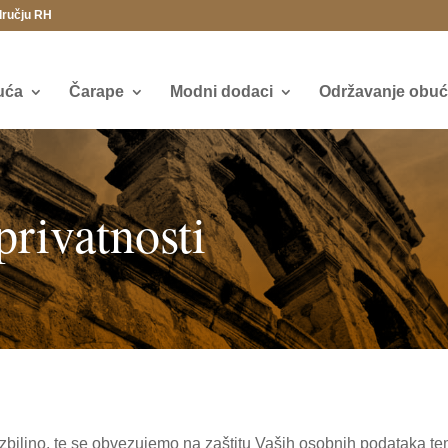
dručju RH
uća
Čarape
Modni dodaci
Održavanje obuće
 privatnosti
biljno, te se obvezujemo na zaštitu Vaših osobnih podataka te