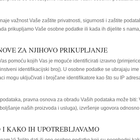
aje važnost Vaše zaštite privatnosti, sigurnosti i zaštite podata
ada prikupljamo Vaše osobne podatke ili kada ih dijelite s nama
NOVE ZA NJIHOVO PRIKUPLJANJE
s pomoću kojih Vas je moguće identificirati izravno (primjerice
nstveni identifikacijski broj). U osobne podatke se ubrajaju ime 
ci mogu uključivati i brojčane identifikatore kao što su IP adr
 podataka, pravna osnova za obradu Vaših podataka može biti: Va
oljšanje naših proizvoda i usluga), izvršenje ugovora odnosno usl
 I KAKO IH UPOTREBLJAVAMO
am Vi želite dati ili one osobne podatke koji su neophodni ka