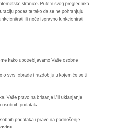
internetske stranice. Putem svog preglednika
uraciju podesite tako da se ne pohranjuju
kcionitrati ili neće ispravno funkcionirati,
tome kako upotrebljavamo Vaše osobne
o svrsi obrade i razdoblju u kojem će se ti
Vaše pravo na brisanje i/ili uklanjanje
ih osobnih podataka.
bnih podataka i pravo na podnošenje
govinu
.