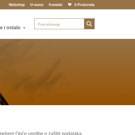
Webshop
O nama
Kontakt
0 Proizvoda
 i ostalo
meljem Opće uredbe o zaštiti podataka