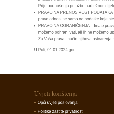
Prije podnošenja pritužbe nadležnom tijel
PRAVO NA PRENOSIVOST PODATAKA – Imate 
pravo odnosi se samo na podatke koje ste 
PRAVO NA OGRANIČENJA – Imate pravo zatr
možemo pohranjivati, ali ih ne možemo upot
Za Vaša prava i način njihova ostvarenja 
U Puli, 01.01.2024.god.
Uvjeti korištenja
Opći uvjeti poslovanja
Politika zaštite privatnosti