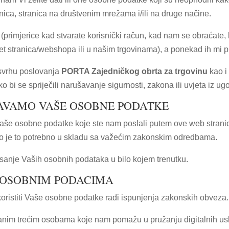
ica, stranica na društvenim mrežama i/ili na druge načine.
primjerice kad stvarate korisnički račun, kad nam se obraćate,
net stranica/webshopa ili u našim trgovinama), a ponekad ih mi
 svrhu poslovanja
PORTA Zajedničkog obrta za trgovinu
kao i
o bi se spriječili narušavanje sigurnosti, zakona ili uvjeta iz ug
AVAMO VAŠE OSOBNE PODATKE
aše osobne podatke koje ste nam poslali putem ove web strani
ko je to potrebno u skladu sa važećim zakonskim odredbama.
anje Vaših osobnih podataka u bilo kojem trenutku.
M OSOBNIM PODACIMA
ristiti Vaše osobne podatke radi ispunjenja zakonskih obveza.
nim trećim osobama koje nam pomažu u pružanju digitalnih usl