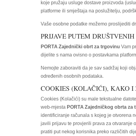
koje pružaju usluge dostave proizvoda (uslu
platforme ili smještaja na poslužitelju, podr
Vaše osobne podatke možemo proslijediti dr
PRIJAVE PUTEM DRUŠTVENI
PORTA Zajednički obrt za trgovinu
Vam pru
dijelite s nama ovisno o postavkama platfo
Nemojte zaboraviti da je sav sadržaj koji ob
određenih osobnih podataka.
COOKIES (KOLAČIĆI), KAKO I
Cookies (Kolačići) su male tekstualne datotek
web-mjesta
PORTA Zajedničkog obrta za 
identificiranje računala s kojeg je otvorena 
javili prijavu te provjerili prava za otvaran
pratiti put nekog korisnika preko različitih 