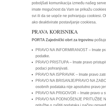
poboljšati komunikacija između našeg server
imate mogućnost da Vam se prikažu cookiesi 
svi ili da se uopće ne pohranjuju cookiesi. Ob
ako deaktivirate postavljanje cookiesa.
PRAVA KORISNIKA
PORTA Zajednički obrt za trgovinu
poštuje
PRAVO NA INFORMIRANOST – Imate pravo pr
podatke.
PRAVO PRISTUPA – Imate pravo pristupiti s
podaci pohranjivati.
PRAVO NA ISPRAVAK – Imate pravo zatraži
PRAVO NA BRISANJE/PRAVO NA ZABORAV – Im
osobnih podataka nije apsolutno pravo je
PRAVO NA PRIGOVOR – Imate pravo u svak
PRAVO NA PODNOŠENJE PRITUŽBE NADZORNO
pritužbe o zaštiti podataka i načinu proved