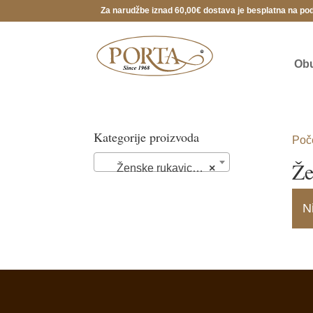
Za narudžbe iznad 60,00€ dostava je besplatna na po
Ob
Kategorije proizvoda
Poč
Že
Ženske rukavice (0)
×
N