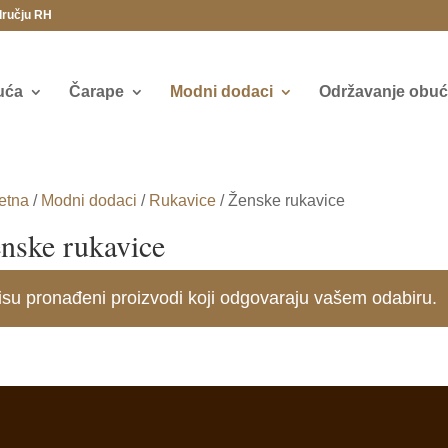
dručju RH
uća
Čarape
Modni dodaci
Održavanje obuće
etna
/
Modni dodaci
/
Rukavice
/ Ženske rukavice
nske rukavice
isu pronađeni proizvodi koji odgovaraju vašem odabiru.