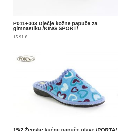
P011+003 Dječje kožne papuče za
gimnastiku /KING SPORT/
15.91
€
15/2 Ženske kućne papuče plave /PORTA/