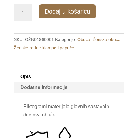
021/1
Dodaj u košaricu
Ženske
radne
papuče
SKU:
OŽN01960001
Kategorije:
Obuća
,
Ženska obuća
,
crne
Ženske radne klompe i papuče
/COMFORT/
količina
Opis
Dodatne informacije
Piktogrami materijala glavnih sastavnih
dijelova obuće