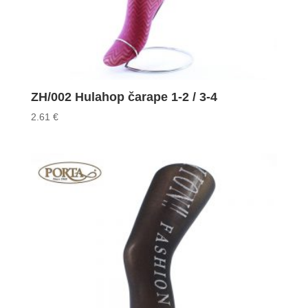
ZH/002 Hulahop čarape 1-2 / 3-4
2.61
€