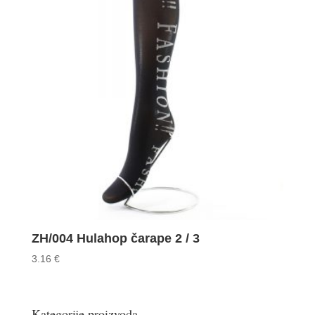
ZH/004 Hulahop čarape 2 / 3
3.16
€
Kategorije proizvoda