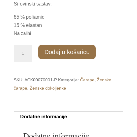
Sirovinski sastav:
85 % poliamid
15 % elastan
Na zalihi
ZD/007
Dodaj u košaricu
Ženske
termo
dokoljenke
SKU:
ACK00070001-P
Kategorije:
Čarape
,
Ženske
količina
čarape
,
Ženske dokoljenke
Dodatne informacije
Dodatne informacije