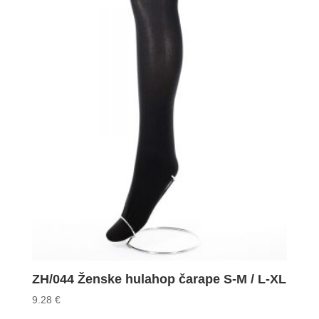
ZH/044 Ženske hulahop čarape S-M / L-XL
9.28
€