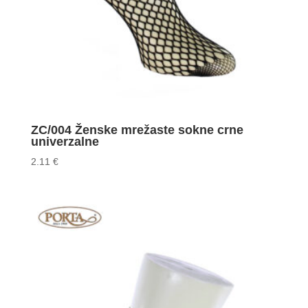
ZC/004 Ženske mrežaste sokne crne
univerzalne
2.11
€