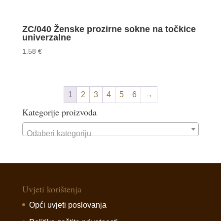
ZC/040 Ženske prozirne sokne na točkice
univerzalne
1.58
€
1
2
3
4
5
6
→
Kategorije proizvoda
Odaberi kategoriju
Uvjeti korištenja
Opći uvjeti poslovanja