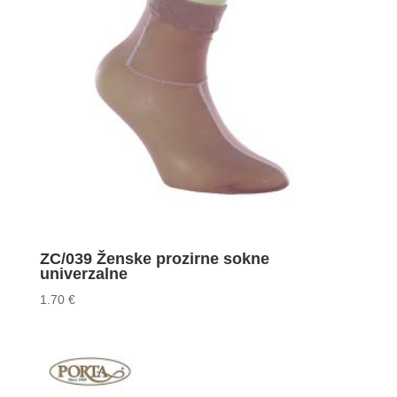
ZC/039 Ženske prozirne sokne
univerzalne
1.70
€