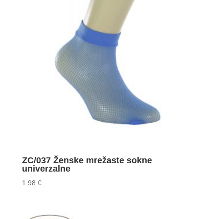
ZC/037 Ženske mrežaste sokne
univerzalne
1.98
€