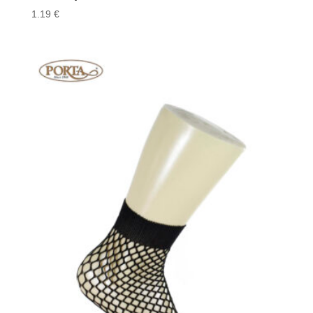
1.19
€