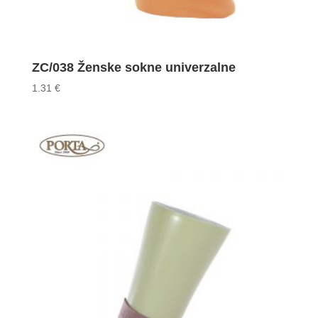
ZC/038 Ženske sokne univerzalne
1.31
€