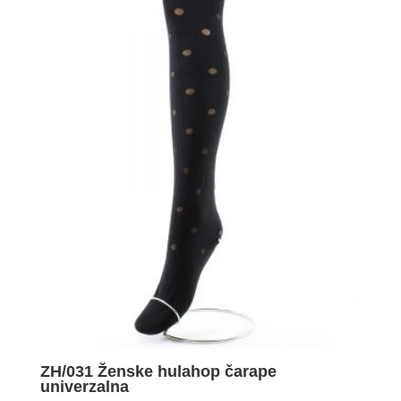
ZH/031 Ženske hulahop čarape
univerzalna