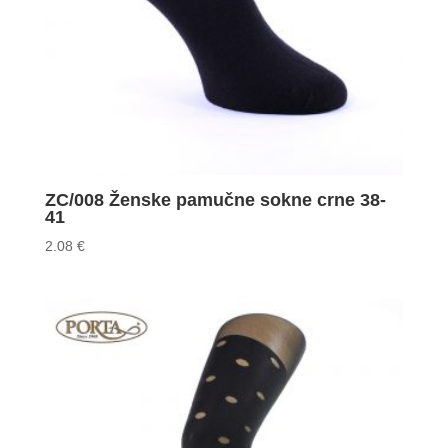
ZC/008 Ženske pamučne sokne crne 38-
41
2.08
€