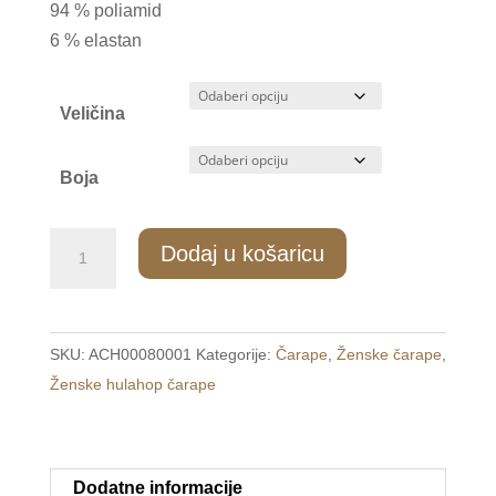
94 % poliamid
6 % elastan
Veličina
Boja
ZH/004
Dodaj u košaricu
Hulahop
čarape
2
SKU:
ACH00080001
Kategorije:
Čarape
,
Ženske čarape
,
/
Ženske hulahop čarape
3
količina
Dodatne informacije