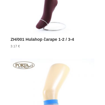
ZH/001 Hulahop čarape 1-2 / 3-4
3.17
€