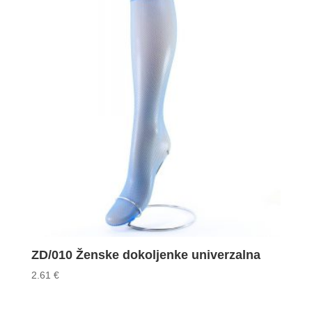
ZD/010 Ženske dokoljenke univerzalna
2.61
€