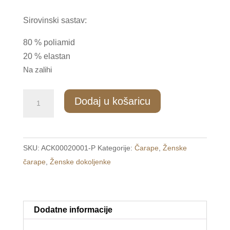
Sirovinski sastav:
80 % poliamid
20 % elastan
Na zalihi
ZD/002
Dodaj u košaricu
Ženske
dokoljenke
univerzalna
SKU:
ACK00020001-P
Kategorije:
Čarape
,
Ženske
količina
čarape
,
Ženske dokoljenke
Dodatne informacije