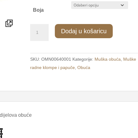
Boja
912/1
Dodaj u košaricu
Muške
kućne
papuče
SKU:
OMN00640001
Kategorije:
Muška obuća
,
Muške
plave
radne klompe i papuče
,
Obuća
/BI
SHOES/
količina
 dijelova obuće