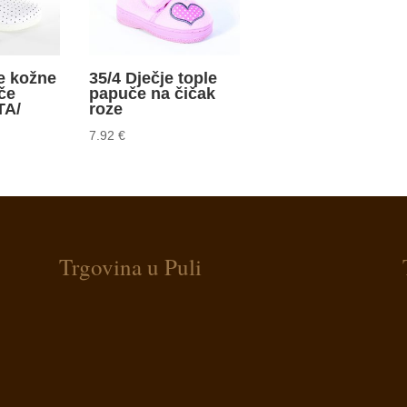
e kožne
35/4 Dječje tople
če
papuče na čičak
TA/
roze
7.92
€
Trgovina u Puli