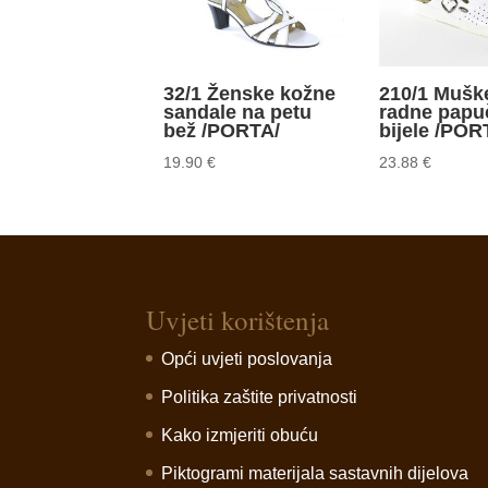
32/1 Ženske kožne
210/1 Mušk
sandale na petu
radne papu
bež /PORTA/
bijele /POR
19.90
€
23.88
€
Uvjeti korištenja
Opći uvjeti poslovanja
Politika zaštite privatnosti
Kako izmjeriti obuću
Piktogrami materijala sastavnih dijelova