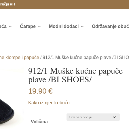
dručju RH
uća
Čarape
Modni dodaci
Održavanje obuće
ne klompe i papuče
/ 912/1 Muške kućne papuče plave /BI SH
912/1 Muške kućne papuče
plave /BI SHOES/
19.90
€
Kako izmjeriti obuću
Veličina