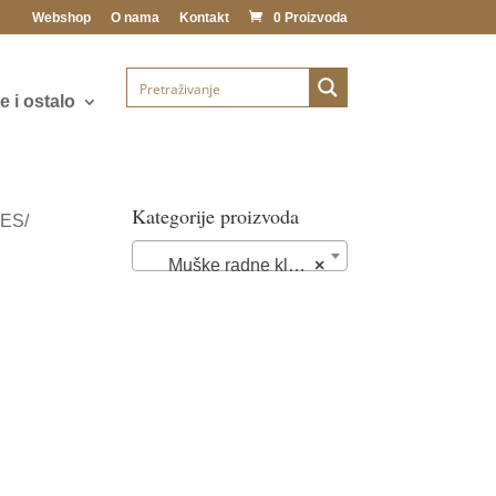
Webshop
O nama
Kontakt
0 Proizvoda
 i ostalo
Kategorije proizvoda
OES/
Muške radne klompe i papuče (28)
×