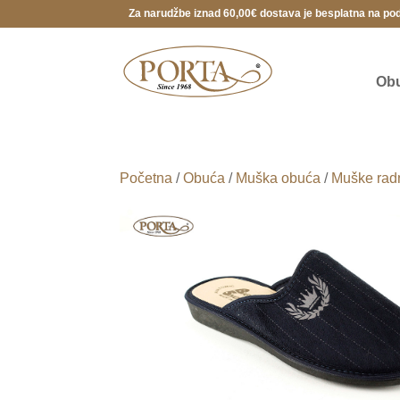
Za narudžbe iznad 60,00€ dostava je besplatna na po
Ob
Početna
/
Obuća
/
Muška obuća
/
Muške rad