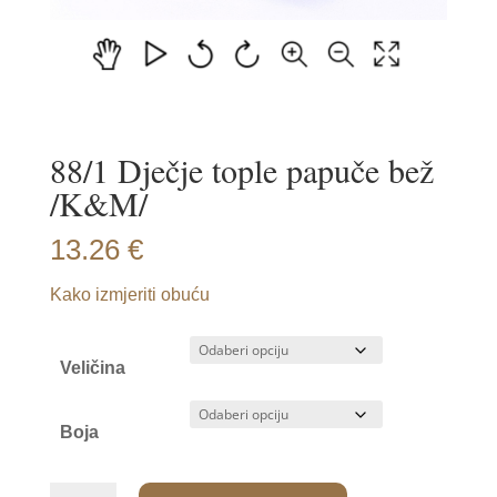
88/1 Dječje tople papuče bež
/K&M/
13.26
€
Kako izmjeriti obuću
Veličina
Boja
88/1