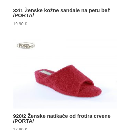
32/1 Ženske kožne sandale na petu bež
/PORTA/
19.90
€
920/2 Ženske natikače od frotira crvene
/PORTA/
17.80
€