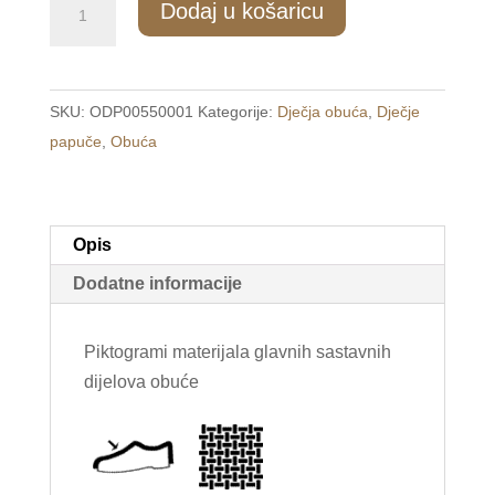
Dodaj u košaricu
Dječje
tople
papuče
SKU:
ODP00550001
Kategorije:
Dječja obuća
,
Dječje
bež
papuče
,
Obuća
/K&M/
količina
Opis
Dodatne informacije
Piktogrami materijala glavnih sastavnih
dijelova obuće