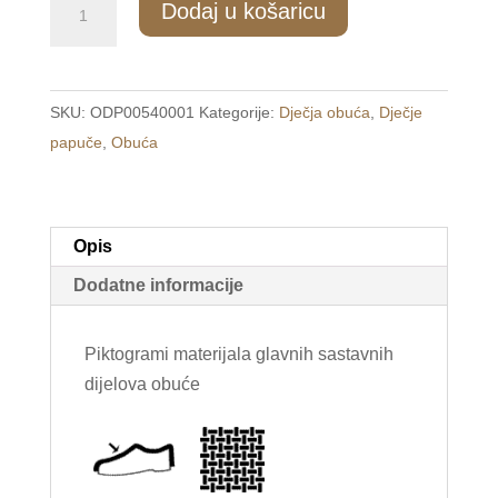
Dodaj u košaricu
Dječje
tople
papuče
SKU:
ODP00540001
Kategorije:
Dječja obuća
,
Dječje
roze
papuče
,
Obuća
/K&M/
količina
Opis
Dodatne informacije
Piktogrami materijala glavnih sastavnih
dijelova obuće