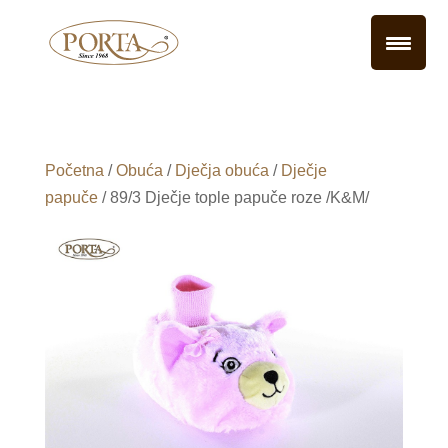
Početna
/
Obuća
/
Dječja obuća
/
Dječje
papuče
/ 89/3 Dječje tople papuče roze /K&M/