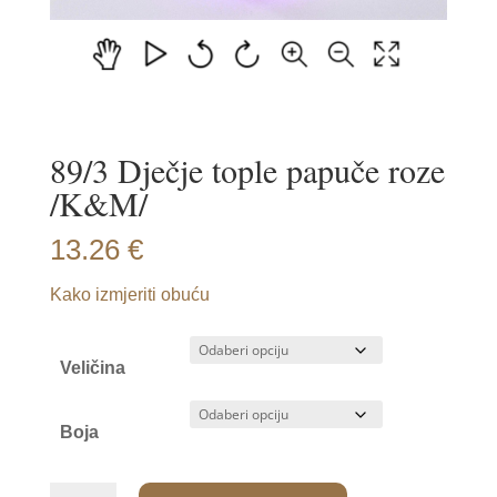
89/3 Dječje tople papuče roze
/K&M/
13.26
€
Kako izmjeriti obuću
Veličina
Boja
89/3