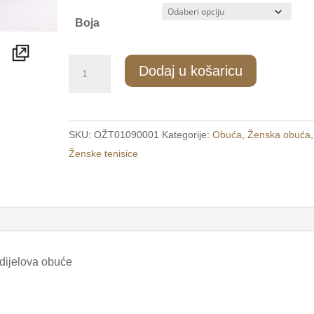
Boja
75/1
Dodaj u košaricu
Ženske
modne
tenisice
SKU:
OŽT01090001
Kategorije:
Obuća
,
Ženska obuća
,
bež
Ženske tenisice
/WCF/
količina
 dijelova obuće