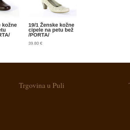
e kožne
19/1 Ženske kožne
etu
cipele na petu bež
RTA/
/PORTA/
39.80
€
Trgovina u Puli