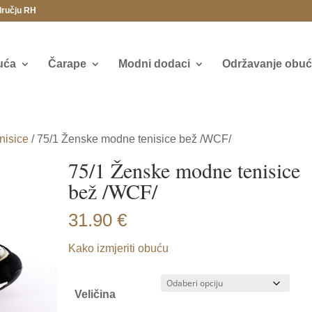
dručju RH
uća
Čarape
Modni dodaci
Održavanje obuće
nisice
/ 75/1 Ženske modne tenisice bež /WCF/
75/1 Ženske modne tenisice
bež /WCF/
31.90
€
Kako izmjeriti obuću
Veličina