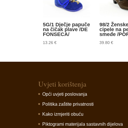
5G/1 Dječje papuče
98/2 Žensk
na čičak plave /DE
cipele na p
FONSECA/
smeđe /PO
13.26
€
39.80
€
Uvjeti korištenja
Opći uvjeti poslovanja
Politika zaštite privatnosti
Kako izmjeriti obuću
Piktogrami materijala sastavnih dijelova