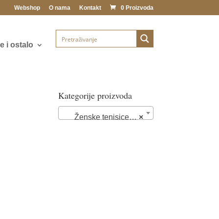
Webshop
O nama
Kontakt
0 Proizvoda
 i ostalo
Kategorije proizvoda
Ženske tenisice (76)
×