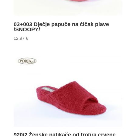
03+003 Dječje papuče na čičak plave
/SNOOPY/
12.97
€
920/2 Ženske natikače od frotira crvene