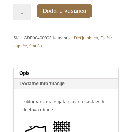
5G/1
Dodaj u košaricu
Dječje
papuče
na
SKU:
ODP00400002
Kategorije:
Dječja obuća
,
Dječje
čičak
papuče
,
Obuća
plave
/DE
FONSECA/
količina
Opis
Dodatne informacije
Piktogrami materijala glavnih sastavnih
dijelova obuće