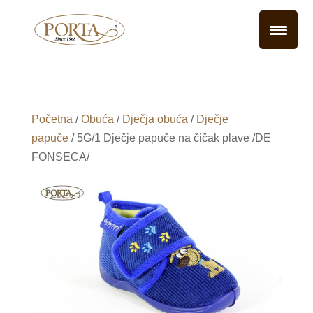
Početna
/
Obuća
/
Dječja obuća
/
Dječje
papuče
/ 5G/1 Dječje papuče na čičak plave /DE
FONSECA/