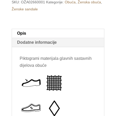
SKU:
OŽA02660001
Kategorije:
Obuća
,
Ženska obuća
,
petu
Ženske sandale
crne
/WEDE/
količina
Opis
Dodatne informacije
Piktogrami materijala glavnih sastavnih
dijelova obuće