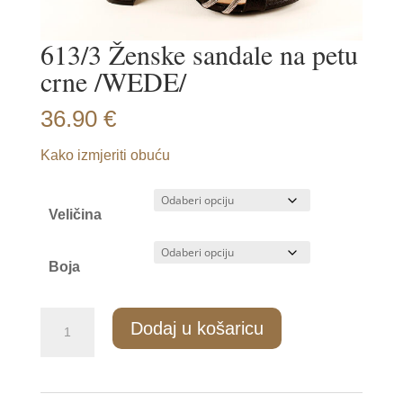
613/3 Ženske sandale na petu
crne /WEDE/
36.90
€
Kako izmjeriti obuću
Veličina
Boja
613/3
Dodaj u košaricu
Ženske
sandale
na