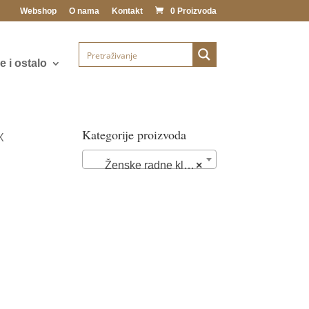
Webshop
O nama
Kontakt
0 Proizvoda
 i ostalo
Kategorije proizvoda
X
Ženske radne klompe i papuče (89)
×