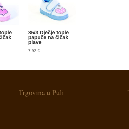
tople
35/3 Dječje tople
čičak
papuče na čičak
plave
7.92
€
Trgovina u Puli