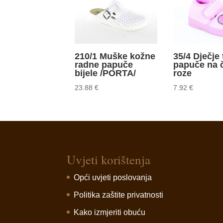
210/1 Muške kožne
35/4 Dječje 
radne papuče
papuče na 
bijele /PORTA/
roze
23.88
€
7.92
€
Uvjeti korištenja
Opći uvjeti poslovanja
Politika zaštite privatnosti
Kako izmjeriti obuću