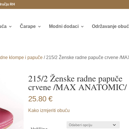
dručju RH
uća
Čarape
Modni dodaci
Održavanje obuće
dne klompe i papuče
/ 215/2 Ženske radne papuče crvene /MA
215/2 Ženske radne papuče
crvene /MAX ANATOMIC/
25.80
€
Kako izmjeriti obuću