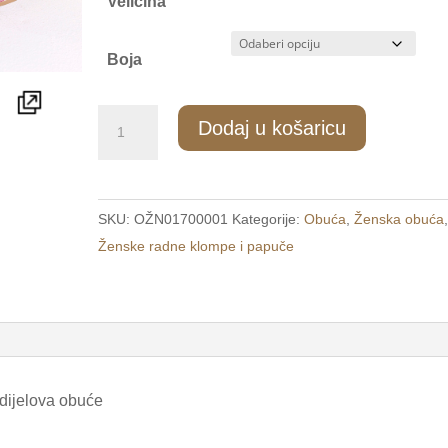
Veličina
Boja
215/2
Dodaj u košaricu
Ženske
radne
papuče
SKU:
OŽN01700001
Kategorije:
Obuća
,
Ženska obuća
crvene
Ženske radne klompe i papuče
/MAX
ANATOMIC/
količina
 dijelova obuće