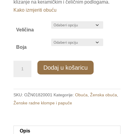
klizanje na keramičkim i čeličnim podlogama.
Kako izmjeriti obuću
Veličina
Boja
1819/1
Dodaj u košaricu
Ženske
radne
klompe
SKU:
OŽN01820001
Kategorije:
Obuća
,
Ženska obuća
,
crne
Ženske radne klompe i papuče
količina
Opis