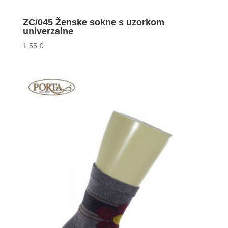
ZC/045 Ženske sokne s uzorkom
univerzalne
1.55
€