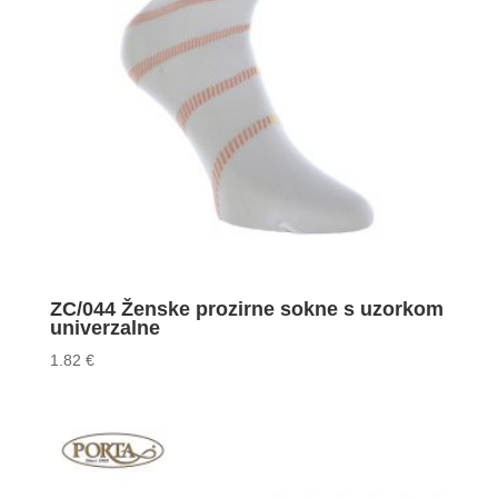
ZC/044 Ženske prozirne sokne s uzorkom
univerzalne
1.82
€