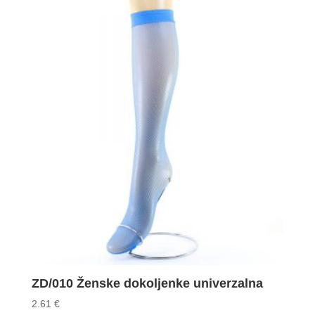
ZD/010 Ženske dokoljenke univerzalna
2.61
€