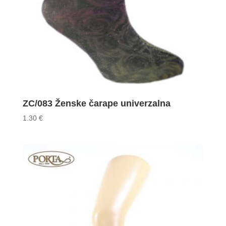
ZC/083 Ženske čarape univerzalna
1.30
€