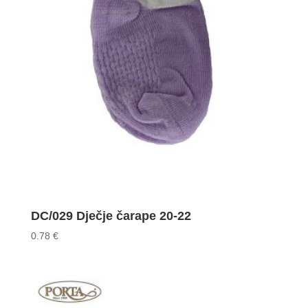
DC/029 Dječje čarape 20-22
0.78
€