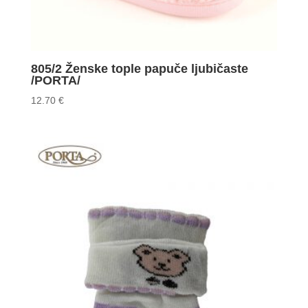
805/2 Ženske tople papuče ljubičaste
/PORTA/
12.70
€