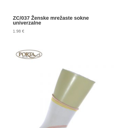
ZC/037 Ženske mrežaste sokne
univerzalne
1.98
€