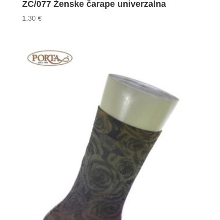
ZC/077 Ženske čarape univerzalna
1.30
€