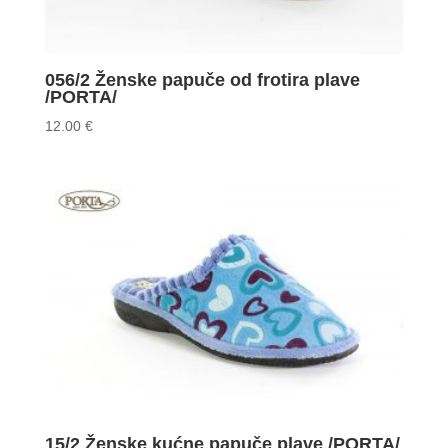
056/2 Ženske papuče od frotira plave
/PORTA/
12.00
€
15/2 Ženske kućne papuče plave /PORTA/