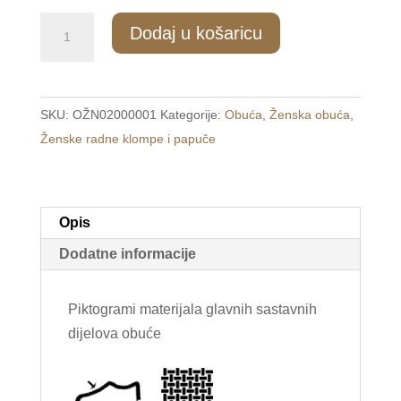
805/2
Dodaj u košaricu
Ženske
tople
papuče
SKU:
OŽN02000001
Kategorije:
Obuća
,
Ženska obuća
,
ljubičaste
Ženske radne klompe i papuče
/PORTA/
količina
Opis
Dodatne informacije
Piktogrami materijala glavnih sastavnih
dijelova obuće