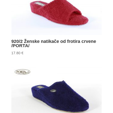
920/2 Ženske natikače od frotira crvene
/PORTA/
17.80
€