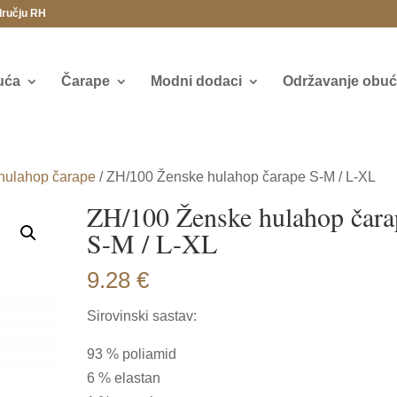
dručju RH
uća
Čarape
Modni dodaci
Održavanje obuće
hulahop čarape
/ ZH/100 Ženske hulahop čarape S-M / L-XL
ZH/100 Ženske hulahop čara
S-M / L-XL
9.28
€
Sirovinski sastav:
93 % poliamid
6 % elastan