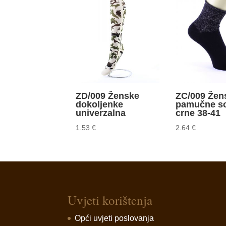
ZD/009 Ženske
ZC/009 Žen
dokoljenke
pamučne s
univerzalna
crne 38-41
1.53
€
2.64
€
Uvjeti korištenja
Opći uvjeti poslovanja