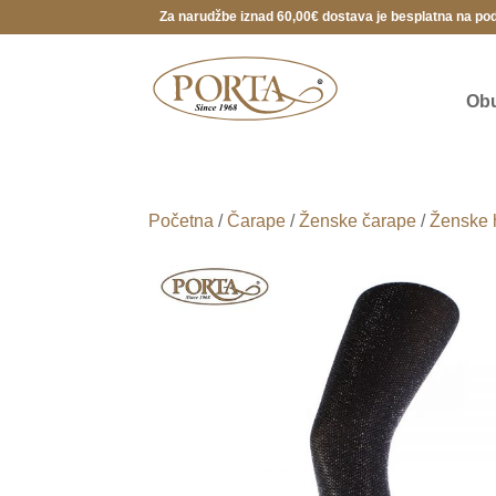
Za narudžbe iznad 60,00€ dostava je besplatna na po
Ob
Početna
/
Čarape
/
Ženske čarape
/
Ženske 