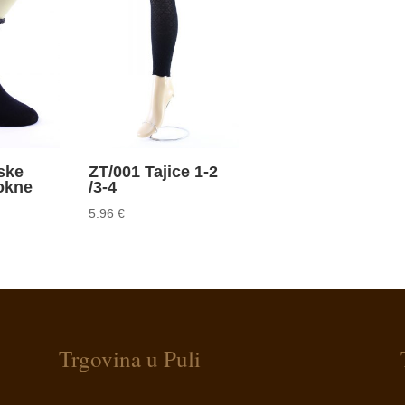
ske
ZT/001 Tajice 1-2
okne
/3-4
5.96
€
Trgovina u Puli