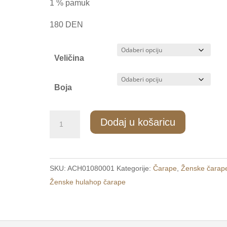
1 % pamuk
180 DEN
Veličina
Boja
ZH/100
Dodaj u košaricu
Ženske
hulahop
čarape
SKU:
ACH01080001
Kategorije:
Čarape
,
Ženske čarap
S-
Ženske hulahop čarape
M
/
L-
XL