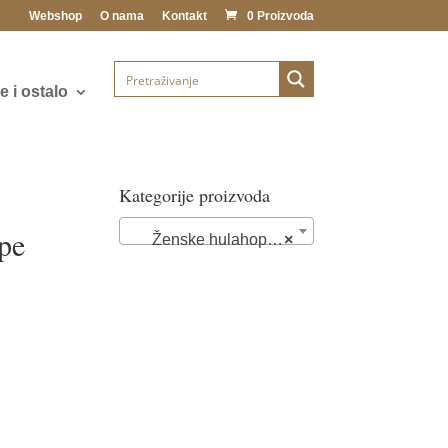
Webshop
O nama
Kontakt
0 Proizvoda
 i ostalo
Kategorije proizvoda
pe
Ženske hulahop čarape (65)
×