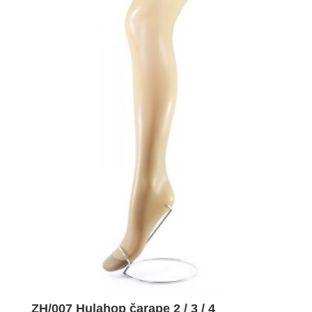
ZH/007 Hulahop čarape 2 / 3 / 4