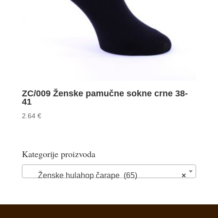
ZC/009 Ženske pamučne sokne crne 38-
41
2.64
€
Kategorije proizvoda
Ženske hulahop čarape (65)
×