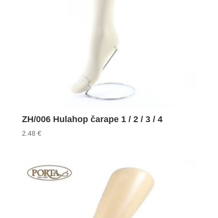
ZH/006 Hulahop čarape 1 / 2 / 3 / 4
2.48
€