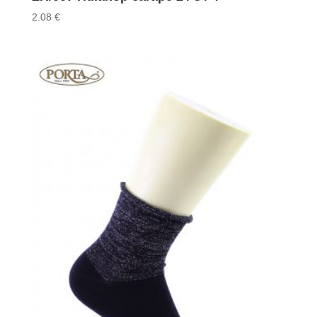
2.08
€