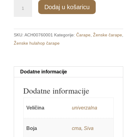
ZH/071
Dodaj u košaricu
Ženske
hulahop
čarape
SKU:
ACH00760001
Kategorije:
Čarape
,
Ženske čarape
,
univerzalna
Ženske hulahop čarape
količina
Dodatne informacije
Dodatne informacije
Veličina
univerzalna
Boja
crna
,
Siva