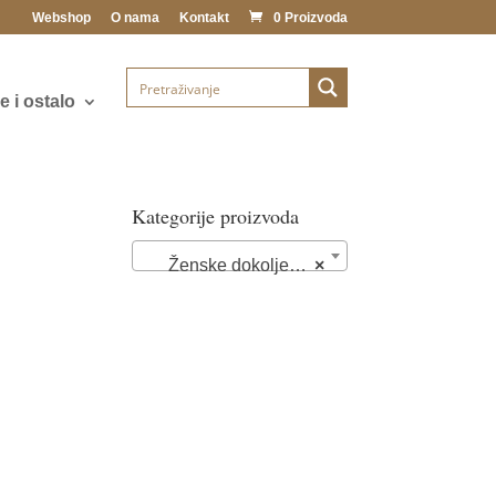
Webshop
O nama
Kontakt
0 Proizvoda
 i ostalo
Kategorije proizvoda
Ženske dokoljenke (33)
×