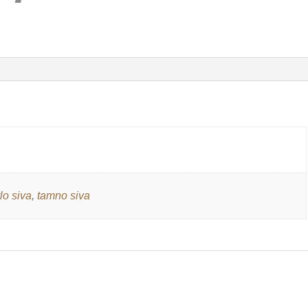
količina
tlo siva
,
tamno siva