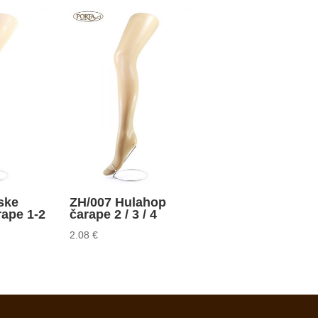
ske
ZH/007 Hulahop
rape 1-2
čarape 2 / 3 / 4
2.08
€