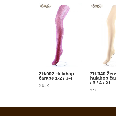
ZH/002 Hulahop
ZH/040 Žen
čarape 1-2 / 3-4
hulahop ča
/ 3 / 4 / XL
2.61
€
3.90
€