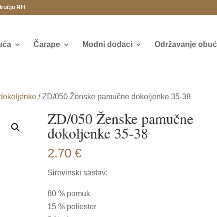
dručju RH
uća
Čarape
Modni dodaci
Održavanje obuće
dokoljenke
/ ZD/050 Ženske pamučne dokoljenke 35-38
ZD/050 Ženske pamučne
dokoljenke 35-38
2.70
€
Sirovinski sastav:
80 % pamuk
15 % poliester