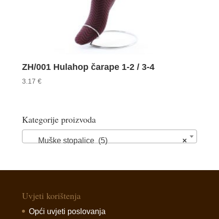
ZH/001 Hulahop čarape 1-2 / 3-4
3.17
€
Kategorije proizvoda
Muške stopalice (5)
×
Uvjeti korištenja
Opći uvjeti poslovanja