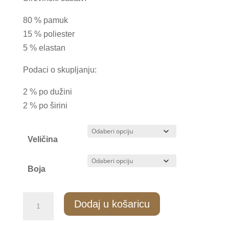
80 % pamuk
15 % poliester
5 % elastan
Podaci o skupljanju:
2 % po dužini
2 % po širini
Veličina
Boja
MS/008
Dodaj u košaricu
Muške
stopalice