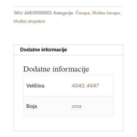
40-
SKU:
AAE00090001
Kategorije:
Čarape
,
Muške čarape
,
43
Muške stopalice
/
44-
47
količina
Dodatne informacije
Dodatne informacije
Veličina
40/43
,
44/47
Boja
crna