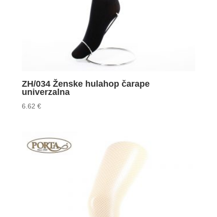
ZH/034 Ženske hulahop čarape
univerzalna
6.62
€