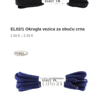
EL02/1 Okrugla vezica za obuću crna
Price
1.55
€
–
2.25
€
range:
1.55 €
through
2.25 €