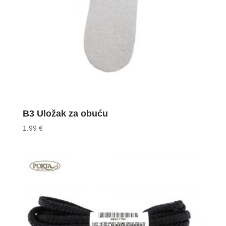
B3 Uložak za obuću
1.99
€