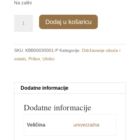
Na zalihi
GT9
Dodaj u košaricu
Zapetak
za
obuću
SKU:
KBB00030001-P
Kategorije:
Održavanje obuće i
količina
ostalo
,
Pribor
,
Ulošci
Dodatne informacije
Dodatne informacije
Veličina
univerzalna