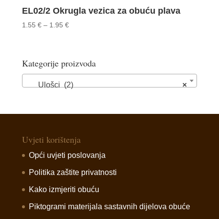
EL02/2 Okrugla vezica za obuću plava
Price
1.55
€
–
1.95
€
range:
1.55 €
through
Kategorije proizvoda
1.95 €
Ulošci (2)
×
Uvjeti korištenja
Opći uvjeti poslovanja
Politika zaštite privatnosti
Kako izmjeriti obuću
Piktogrami materijala sastavnih dijelova obuće