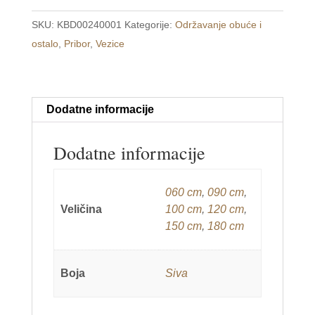
za
SKU:
KBD00240001
Kategorije:
Održavanje obuće i
obuću
ostalo
,
Pribor
,
Vezice
siva
količina
Dodatne informacije
Dodatne informacije
060 cm
,
090 cm
,
Veličina
100 cm
,
120 cm
,
150 cm
,
180 cm
Boja
Siva