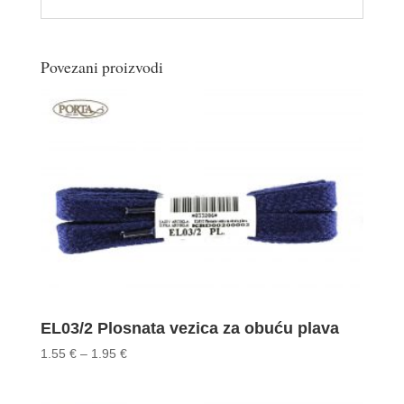
Povezani proizvodi
EL03/2 Plosnata vezica za obuću plava
Price
1.55
€
–
1.95
€
range:
1.55 €