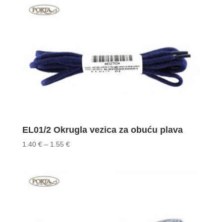
through
1.95 €
EL01/2 Okrugla vezica za obuću plava
Price
1.40
€
–
1.55
€
range:
1.40 €
through
1.55 €