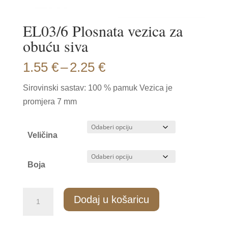
EL03/6 Plosnata vezica za
obuću siva
Price
1.55
€
–
2.25
€
range:
Sirovinski sastav: 100 % pamuk Vezica je
1.55 €
promjera 7 mm
through
2.25 €
Veličina
Boja
EL03/6
Dodaj u košaricu
Plosnata
vezica