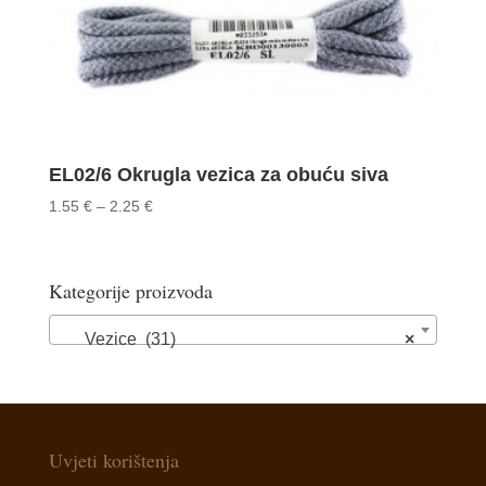
EL02/6 Okrugla vezica za obuću siva
Price
1.55
€
–
2.25
€
range:
1.55 €
through
Kategorije proizvoda
2.25 €
Vezice (31)
×
Uvjeti korištenja