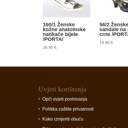
160/1 Ženske
56/2 Žensk
kožne anatomske
sandale na 
natikače bijele
crne /PORT
/PORTA/
19.90
€
26.90
€
Uvjeti korištenja
Opći uvjeti poslovanja
Politika zaštite privatnosti
Kako izmjeriti obuću