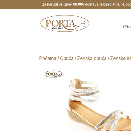
Za narudžbe iznad 60,00€ dostava je besplatna na po
Ob
Početna
/
Obuća
/
Ženska obuća
/
Ženske s