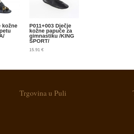
e kožne
P011+003 Dječje
petu
kožne papuče za
A/
gimnastiku /KING
SPORT/
15.91
€
Trgovina u Puli