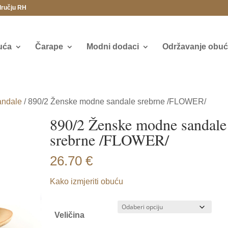
dručju RH
uća
Čarape
Modni dodaci
Održavanje obuće
andale
/ 890/2 Ženske modne sandale srebrne /FLOWER/
890/2 Ženske modne sandale
srebrne /FLOWER/
26.70
€
Kako izmjeriti obuću
Veličina