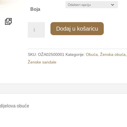
Boja
890/2
Dodaj u košaricu
Ženske
modne
sandale
SKU:
OŽA02500001
Kategorije:
Obuća
,
Ženska obuća
,
srebrne
Ženske sandale
/FLOWER/
količina
 dijelova obuće