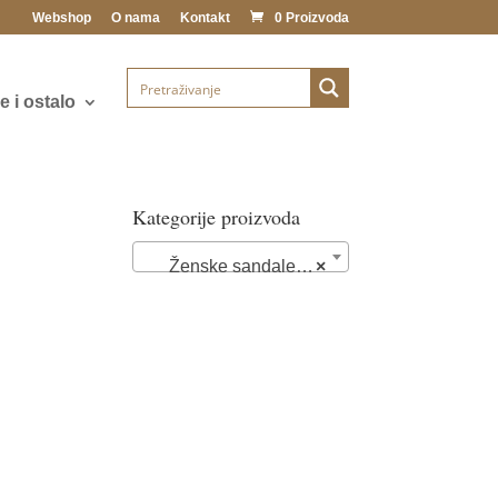
Webshop
O nama
Kontakt
0 Proizvoda
 i ostalo
Kategorije proizvoda
Ženske sandale (102)
×