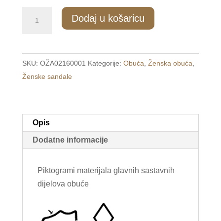
889/2
Dodaj u košaricu
Ženske
niske
sandale
SKU:
OŽA02160001
Kategorije:
Obuća
,
Ženska obuća
,
crne
Ženske sandale
/FLOWER/
količina
Opis
Dodatne informacije
Piktogrami materijala glavnih sastavnih
dijelova obuće