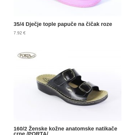
35/4 Dječje tople papuče na čičak roze
7.92
€
160/2 Ženske kožne anatomske natikače
crne /PORTA/