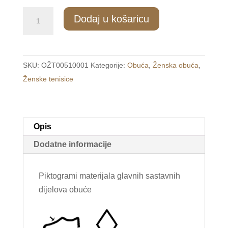
877/2
Dodaj u košaricu
Ženske
tenisice
bijele
SKU:
OŽT00510001
Kategorije:
Obuća
,
Ženska obuća
,
/LEMON
Ženske tenisice
TREE/
količina
Opis
Dodatne informacije
Piktogrami materijala glavnih sastavnih
dijelova obuće