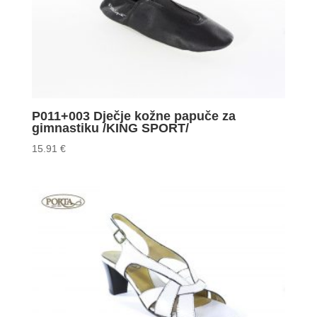
P011+003 Dječje kožne papuče za
gimnastiku /KING SPORT/
15.91
€