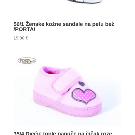
56/1 Ženske kožne sandale na petu bež
/PORTA/
19.90
€
35/4 Dječje tople papuče na čičak roze