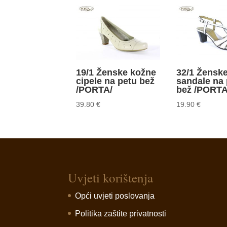
19/1 Ženske kožne
32/1 Žensk
cipele na petu bež
sandale na 
/PORTA/
bež /PORTA
39.80
€
19.90
€
Uvjeti korištenja
Opći uvjeti poslovanja
Politika zaštite privatnosti