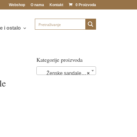
Webshop
O nama
Kontakt
0 Proizvoda
 i ostalo
Kategorije proizvoda
Ženske sandale (102)
×
le