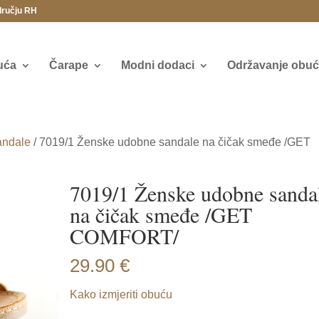
dručju RH
uća
Čarape
Modni dodaci
Održavanje obuće
andale
/ 7019/1 Ženske udobne sandale na čičak smeđe /GET
7019/1 Ženske udobne sanda
na čičak smeđe /GET
COMFORT/
29.90
€
Kako izmjeriti obuću