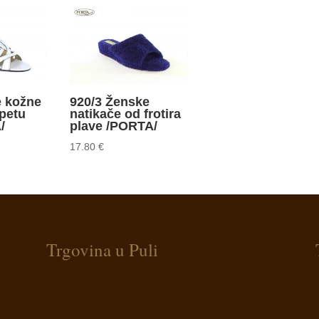
e kožne
920/3 Ženske
petu
natikače od frotira
/
plave /PORTA/
17.80
€
Trgovina u Puli