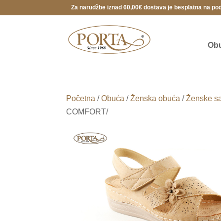
Za narudžbe iznad 60,00€ dostava je besplatna na po
Ob
Početna
/
Obuća
/
Ženska obuća
/
Ženske s
COMFORT/