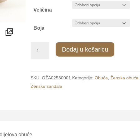
Veličina
Boja
7019/1
Dodaj u košaricu
Ženske
udobne
sandale
SKU:
OŽA02530001
Kategorije:
Obuća
,
Ženska obuća
,
na
Ženske sandale
čičak
smeđe
/GET
COMFORT/
količina
 dijelova obuće