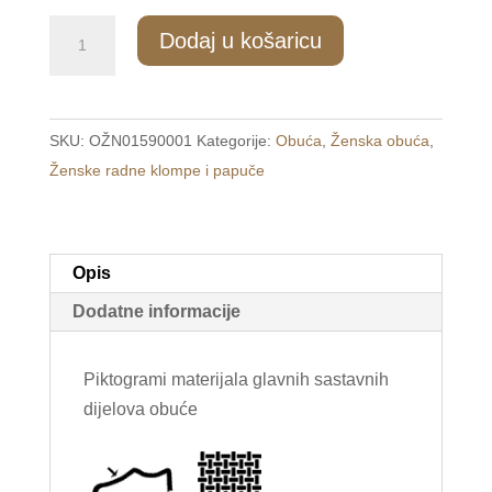
493/3
Dodaj u košaricu
Ženske
tople
papuče
SKU:
OŽN01590001
Kategorije:
Obuća
,
Ženska obuća
,
sive
Ženske radne klompe i papuče
/KITTY/
količina
Opis
Dodatne informacije
Piktogrami materijala glavnih sastavnih
dijelova obuće