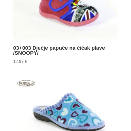
03+003 Dječje papuče na čičak plave
/SNOOPY/
12.97
€