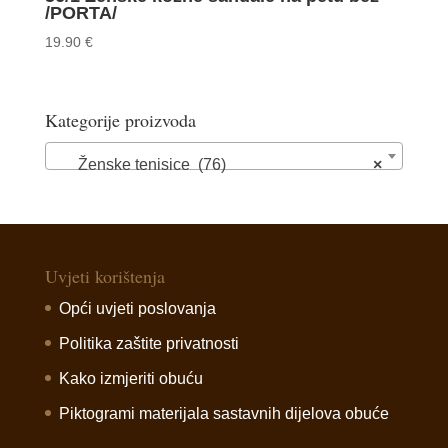
/PORTA/
19.90
€
Kategorije proizvoda
Ženske tenisice (76)
×
Uvjeti korištenja
Opći uvjeti poslovanja
Politika zaštite privatnosti
Kako izmjeriti obuću
Piktogrami materijala sastavnih dijelova obuće