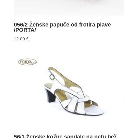
056/2 Ženske papuče od frotira plave
/PORTA/
12.00
€
56/1 Ženske kožne sandale na petu bež