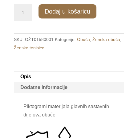
43/1
Dodaj u košaricu
Ženske
tenisice
na
SKU:
OŽT01580001
Kategorije:
Obuća
,
Ženska obuća
,
čičak
Ženske tenisice
bijele
/FIORI/
količina
Opis
Dodatne informacije
Piktogrami materijala glavnih sastavnih
dijelova obuće