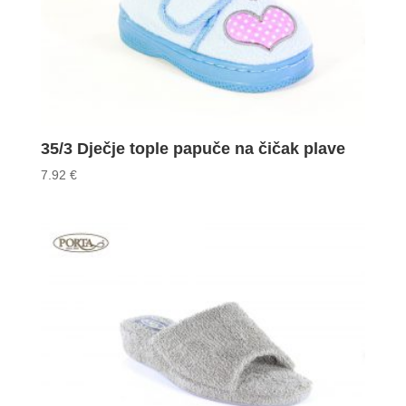
35/3 Dječje tople papuče na čičak plave
7.92
€