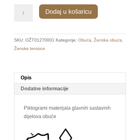
4141/1
Dodaj u košaricu
Ženske
modne
tenisice
SKU:
OŽT01270001
Kategorije:
Obuća
,
Ženska obuća
,
crne
Ženske tenisice
/FIORI/
količina
Opis
Dodatne informacije
Piktogrami materijala glavnih sastavnih
dijelova obuće