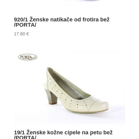
920/1 Ženske natikače od frotira bež
/PORTA/
17.80
€
19/1 Ženske kožne cipele na petu bež
/PORTA/