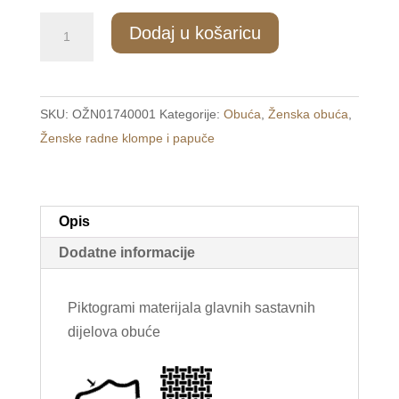
410/1
Dodaj u košaricu
Ženske
kućne
papuče
SKU:
OŽN01740001
Kategorije:
Obuća
,
Ženska obuća
,
plave
Ženske radne klompe i papuče
/SUPER/
količina
Opis
Dodatne informacije
Piktogrami materijala glavnih sastavnih
dijelova obuće