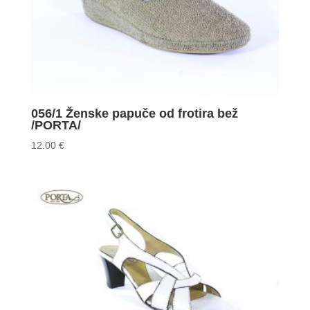
056/1 Ženske papuče od frotira bež
/PORTA/
12.00
€