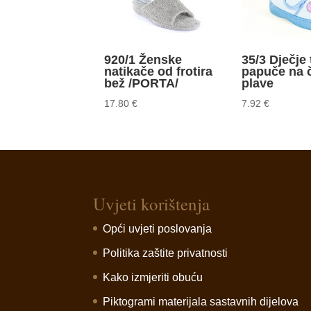
920/1 Ženske
35/3 Dječje 
natikače od frotira
papuče na 
bež /PORTA/
plave
17.80
€
7.92
€
Uvjeti korištenja
Opći uvjeti poslovanja
Politika zaštite privatnosti
Kako izmjeriti obuću
Piktogrami materijala sastavnih dijelova