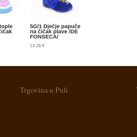
tople
5G/1 Dječje papuče
čičak
na čičak plave /DE
FONSECA/
13.26
€
Trgovina u Puli