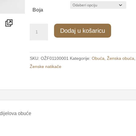
Boja
408/1
Dodaj u košaricu
Ženske
udobne
natikače
SKU:
OŽF01100001
Kategorije:
Obuća
,
Ženska obuća
,
na
Ženske natikače
čičak
crne
/LINE/
količina
 dijelova obuće