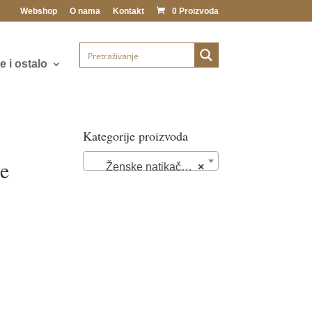
Webshop
O nama
Kontakt
0 Proizvoda
 i ostalo
Kategorije proizvoda
če
Ženske natikače (72)
×