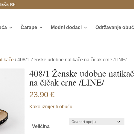
dručju RH
uća
Čarape
Modni dodaci
Održavanje obuće
tikače
/ 408/1 Ženske udobne natikače na čičak crne /LINE/
408/1 Ženske udobne natika
na čičak crne /LINE/
23.90
€
Kako izmjeriti obuću
Veličina