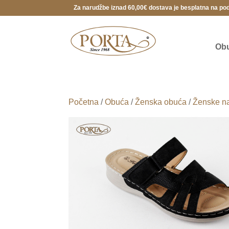
Za narudžbe iznad 60,00€ dostava je besplatna na po
Ob
Početna
/
Obuća
/
Ženska obuća
/
Ženske na