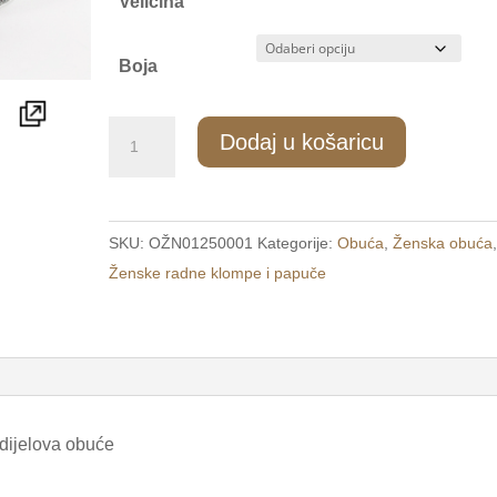
Veličina
Boja
401/3
Dodaj u košaricu
Ženske
kućne
papuče
SKU:
OŽN01250001
Kategorije:
Obuća
,
Ženska obuća
sive
Ženske radne klompe i papuče
/DONNA
MODERNA/
količina
 dijelova obuće