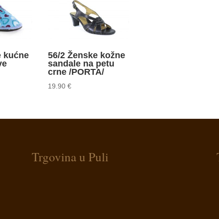
e kućne
56/2 Ženske kožne
ve
sandale na petu
crne /PORTA/
19.90
€
Trgovina u Puli