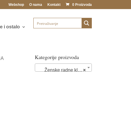
Webshop
O nama
Kontakt
0 Proizvoda
 i ostalo
Kategorije proizvoda
NA
Ženske radne klompe i papuče (89)
×