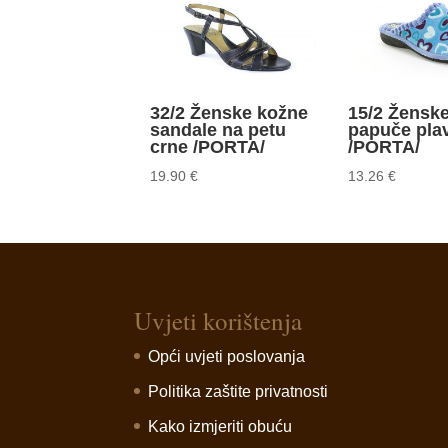
32/2 Ženske kožne
15/2 Žensk
sandale na petu
papuče pla
crne /PORTA/
/PORTA/
19.90
€
13.26
€
Uvjeti korištenja
Opći uvjeti poslovanja
Politika zaštite privatnosti
Kako izmjeriti obuću