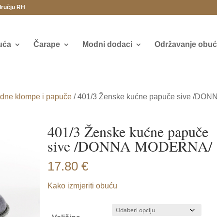
dručju RH
uća
Čarape
Modni dodaci
Održavanje obuće
dne klompe i papuče
/ 401/3 Ženske kućne papuče sive /DON
401/3 Ženske kućne papuče
sive /DONNA MODERNA/
17.80
€
Kako izmjeriti obuću