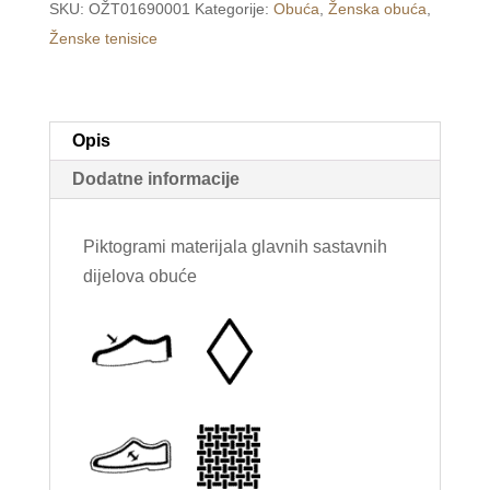
SKU:
OŽT01690001
Kategorije:
Obuća
,
Ženska obuća
,
smeđe
Ženske tenisice
/ROX/
količina
Opis
Dodatne informacije
Piktogrami materijala glavnih sastavnih
dijelova obuće