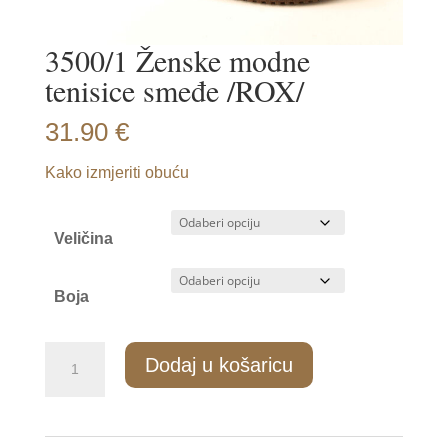
3500/1 Ženske modne
tenisice smeđe /ROX/
31.90
€
Kako izmjeriti obuću
Veličina
Boja
3500/1
Dodaj u košaricu
Ženske
modne
tenisice