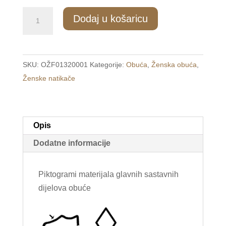
350/1
Dodaj u košaricu
Ženske
udobne
natikače
SKU:
OŽF01320001
Kategorije:
Obuća
,
Ženska obuća
,
bež
Ženske natikače
/
LOP
/
količina
Opis
Dodatne informacije
Piktogrami materijala glavnih sastavnih
dijelova obuće