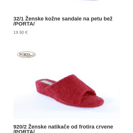
32/1 Ženske kožne sandale na petu bež
/PORTA/
19.90
€
920/2 Ženske natikače od frotira crvene
/PORTA/