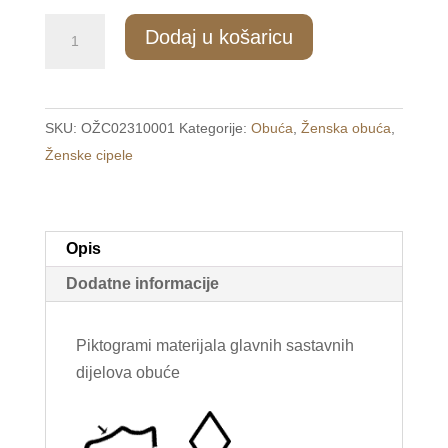
337/2
Dodaj u košaricu
Udobne
ženske
bež
SKU:
OŽC02310001
Kategorije:
Obuća
,
Ženska obuća
,
cipele
Ženske cipele
na
čičak
/FLOWER/
količina
Opis
Dodatne informacije
Piktogrami materijala glavnih sastavnih
dijelova obuće