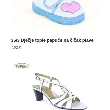
35/3 Dječje tople papuče na čičak plave
7.92
€