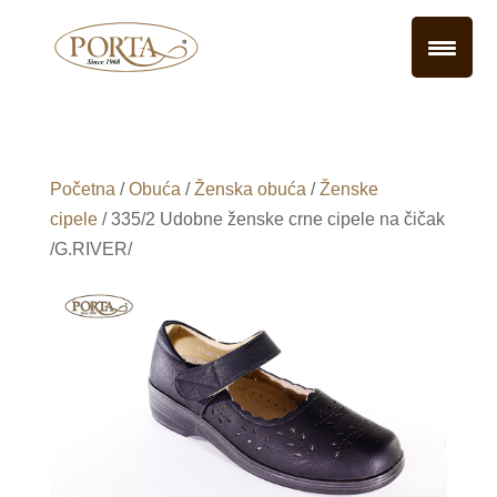
Početna
/
Obuća
/
Ženska obuća
/
Ženske
cipele
/ 335/2 Udobne ženske crne cipele na čičak
/G.RIVER/