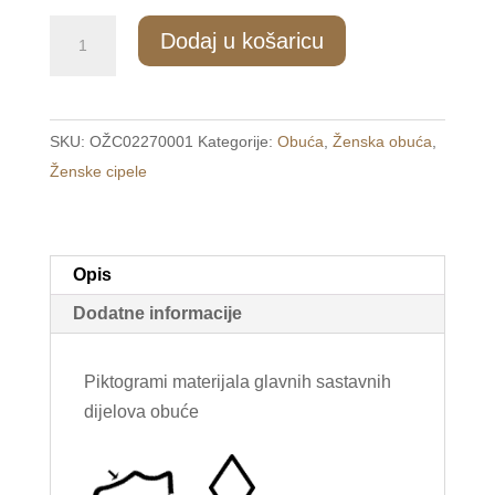
335/2
Dodaj u košaricu
Udobne
ženske
crne
SKU:
OŽC02270001
Kategorije:
Obuća
,
Ženska obuća
,
cipele
Ženske cipele
na
čičak
/G.RIVER/
količina
Opis
Dodatne informacije
Piktogrami materijala glavnih sastavnih
dijelova obuće