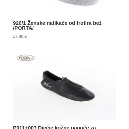
920/1 Ženske natikače od frotira bež
/PORTA/
17.80
€
P011+003 Dječje kožne papuče za