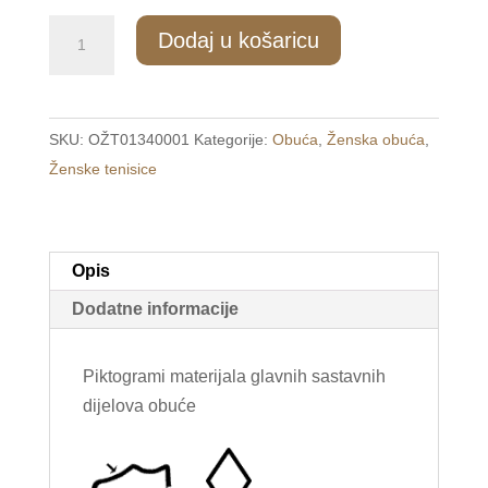
333/2
Dodaj u košaricu
Ženske
modne
tenisice
SKU:
OŽT01340001
Kategorije:
Obuća
,
Ženska obuća
,
crne
Ženske tenisice
/NOAN/
količina
Opis
Dodatne informacije
Piktogrami materijala glavnih sastavnih
dijelova obuće