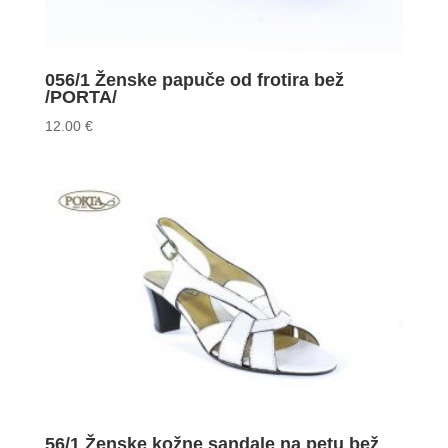
056/1 Ženske papuče od frotira bež
/PORTA/
12.00
€
56/1 Ženske kožne sandale na petu bež