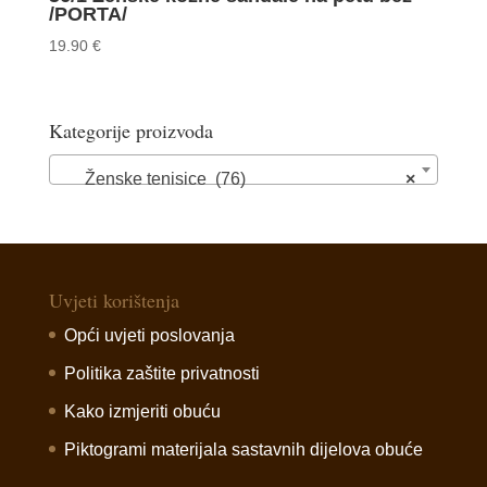
/PORTA/
19.90
€
Kategorije proizvoda
Ženske tenisice (76)
×
Uvjeti korištenja
Opći uvjeti poslovanja
Politika zaštite privatnosti
Kako izmjeriti obuću
Piktogrami materijala sastavnih dijelova obuće