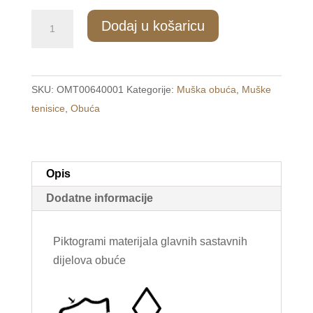
320/2
Dodaj u košaricu
Muške
modne
tenisice
SKU:
OMT00640001
Kategorije:
Muška obuća
,
Muške
smeđe
tenisice
,
Obuća
/RICO/
količina
Opis
Dodatne informacije
Piktogrami materijala glavnih sastavnih
dijelova obuće