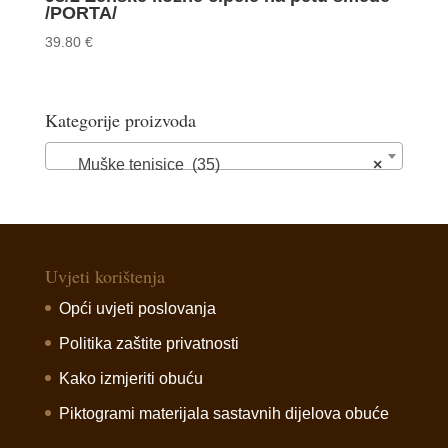
/PORTA/
39.80
€
Kategorije proizvoda
Muške tenisice (35)
×
Uvjeti korištenja
Opći uvjeti poslovanja
Politika zaštite privatnosti
Kako izmjeriti obuću
Piktogrami materijala sastavnih dijelova obuće