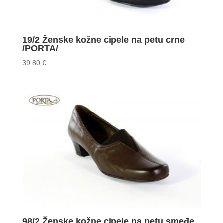
19/2 Ženske kožne cipele na petu crne
/PORTA/
39.80
€
98/2 Ženske kožne cipele na petu smeđe