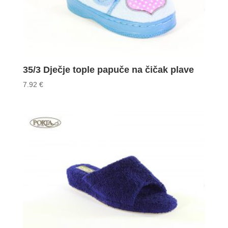
35/3 Dječje tople papuče na čičak plave
7.92
€