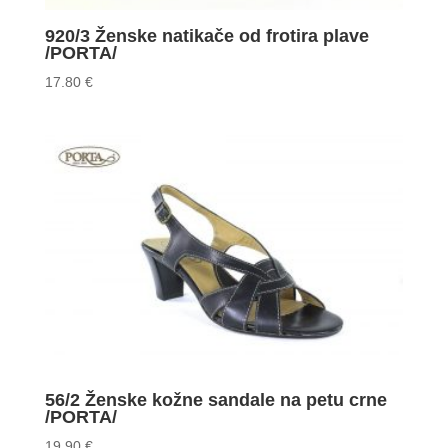
920/3 Ženske natikače od frotira plave
/PORTA/
17.80
€
56/2 Ženske kožne sandale na petu crne
/PORTA/
19.90
€