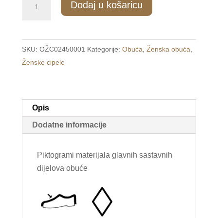
Dodaj u košaricu
Udobne
ženske
crne
SKU:
OŽC02450001
Kategorije:
Obuća
,
Ženska obuća
,
cipele
Ženske cipele
/LADY/
količina
Opis
Dodatne informacije
Piktogrami materijala glavnih sastavnih
dijelova obuće