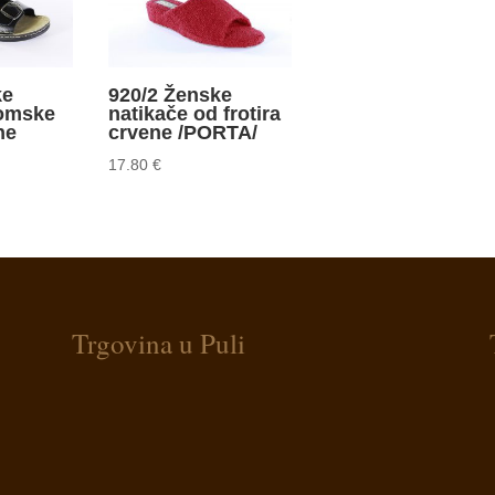
ke
920/2 Ženske
tomske
natikače od frotira
ne
crvene /PORTA/
17.80
€
Trgovina u Puli