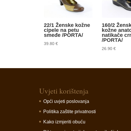
22/1 Ženske kožne
160/2 Žens
cipele na petu
kožne ana
smeđe /PORTA/
natikače cr
/PORTA/
39.80
€
26.90
€
Uvjeti korištenja
Opći uvjeti poslovanja
Politika zaštite privatnosti
Kako izmjeriti obuću