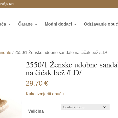
dručju RH
uća
Čarape
Modni dodaci
Održavanje obuće
andale
/ 2550/1 Ženske udobne sandale na čičak bež /LD/
2550/1 Ženske udobne sanda
na čičak bež /LD/
29.70
€
Kako izmjeriti obuću
Veličina