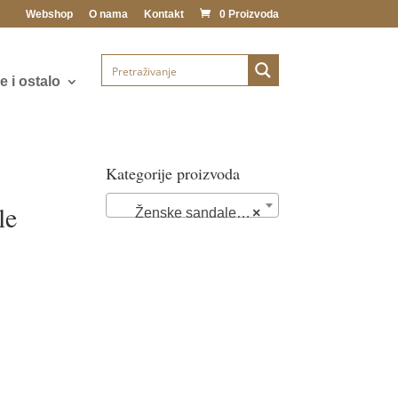
Webshop
O nama
Kontakt
0 Proizvoda
 i ostalo
Kategorije proizvoda
le
Ženske sandale (102)
×