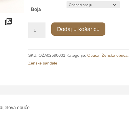
Boja
2550/1
Dodaj u košaricu
Ženske
udobne
sandale
SKU:
OŽA02590001
Kategorije:
Obuća
,
Ženska obuća
,
na
Ženske sandale
čičak
bež
/LD/
količina
 dijelova obuće