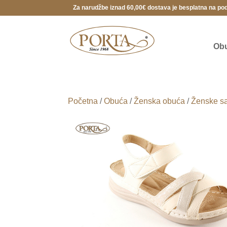
Za narudžbe iznad 60,00€ dostava je besplatna na po
Ob
Početna
/
Obuća
/
Ženska obuća
/
Ženske s