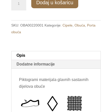
Dodaj u košaricu
Ženske
mokasinke
crne
SKU:
OBA00220001
Kategorije:
Cipele
,
Obuća
,
Porta
/PORTA/
obuća
količina
Opis
Dodatne informacije
Piktogrami materijala glavnih sastavnih
dijelova obuće