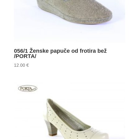
056/1 Ženske papuče od frotira bež
/PORTA/
12.00
€