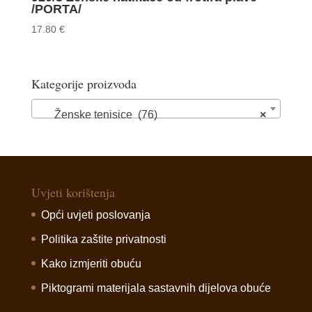
/PORTA/
17.80
€
Kategorije proizvoda
Ženske tenisice (76)
×
Uvjeti korištenja
Opći uvjeti poslovanja
Politika zaštite privatnosti
Kako izmjeriti obuću
Piktogrami materijala sastavnih dijelova obuće