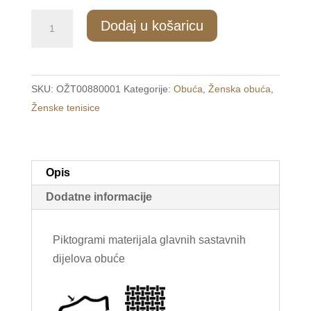
202/1
Dodaj u košaricu
Ženske
sportske
tenisice
SKU:
OŽT00880001
Kategorije:
Obuća
,
Ženska obuća
,
crne
Ženske tenisice
/LIAO/
količina
Opis
Dodatne informacije
Piktogrami materijala glavnih sastavnih
dijelova obuće