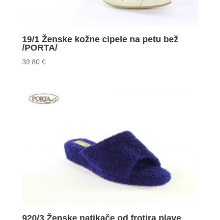
19/1 Ženske kožne cipele na petu bež
/PORTA/
39.80
€
920/3 Ženske natikače od frotira plave