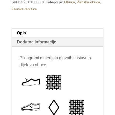
SKU:
OŽT01660001
Kategorije:
Obuća
,
Ženska obuća
,
tenisice
Ženske tenisice
plave
/LIGHT/
količina
Opis
Dodatne informacije
Piktogrami materijala glavnih sastavnih
dijelova obuće