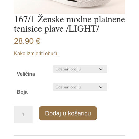
167/1 Ženske modne platnene
tenisice plave /LIGHT/
28.90
€
Kako izmjeriti obuću
Veličina
Boja
167/1
Dodaj u košaricu
Ženske
modne
platnene