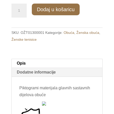
1214/2
Dodaj u košaricu
Ženske
modne
tenisice
SKU:
OŽT01300001
Kategorije:
Obuća
,
Ženska obuća
,
bijele
Ženske tenisice
/FIORI/
količina
Opis
Dodatne informacije
Piktogrami materijala glavnih sastavnih
dijelova obuće