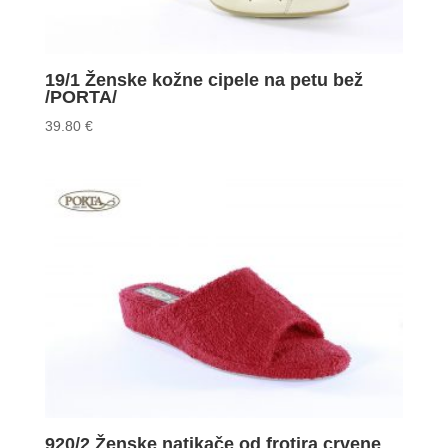
19/1 Ženske kožne cipele na petu bež
/PORTA/
39.80
€
920/2 Ženske natikače od frotira crvene