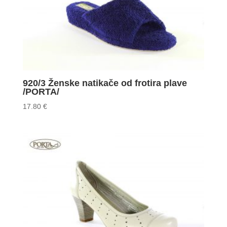
920/3 Ženske natikače od frotira plave
/PORTA/
17.80
€