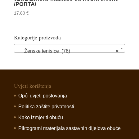
/PORTA/
17.80
€
Kategorije proizvoda
Ženske tenisice (76)
×
Uvjeti korištenja
Opći uvjeti poslovanja
Politika zaštite privatnosti
Kako izmjeriti obuću
Piktogrami materijala sastavnih dijelova obuće