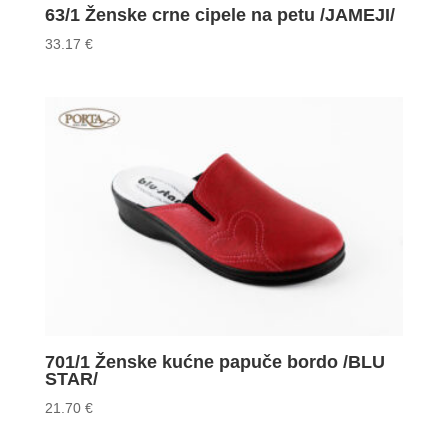
63/1 Ženske crne cipele na petu /JAMEJI/
33.17
€
701/1 Ženske kućne papuče bordo /BLU
STAR/
21.70
€