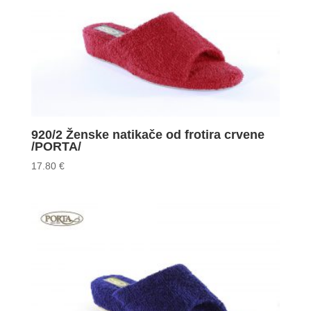
920/2 Ženske natikače od frotira crvene
/PORTA/
17.80
€