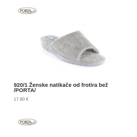
920/1 Ženske natikače od frotira bež
/PORTA/
17.80
€