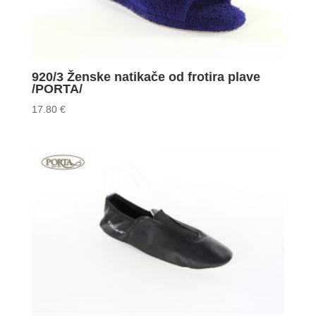
920/3 Ženske natikače od frotira plave
/PORTA/
17.80
€