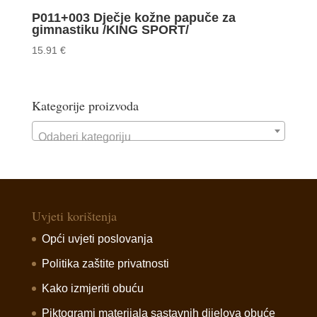
P011+003 Dječje kožne papuče za
gimnastiku /KING SPORT/
15.91
€
Kategorije proizvoda
Odaberi kategoriju
Uvjeti korištenja
Opći uvjeti poslovanja
Politika zaštite privatnosti
Kako izmjeriti obuću
Piktogrami materijala sastavnih dijelova obuće