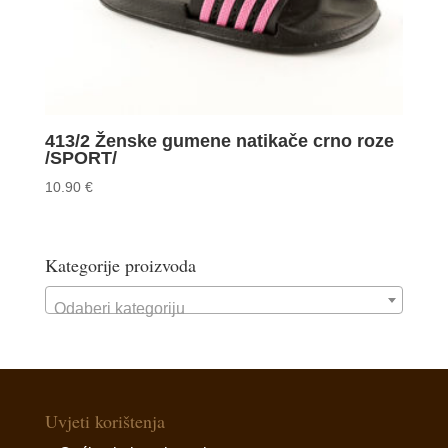
413/2 Ženske gumene natikače crno roze
/SPORT/
10.90
€
Kategorije proizvoda
Odaberi kategoriju
Uvjeti korištenja