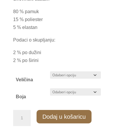
80 % pamuk
15 % poliester
5 % elastan
Podaci o skupljanju:
2 % po dužini
2 % po širini
Veličina
Boja
ZS/015
Dodaj u košaricu
Ženske
stopalice