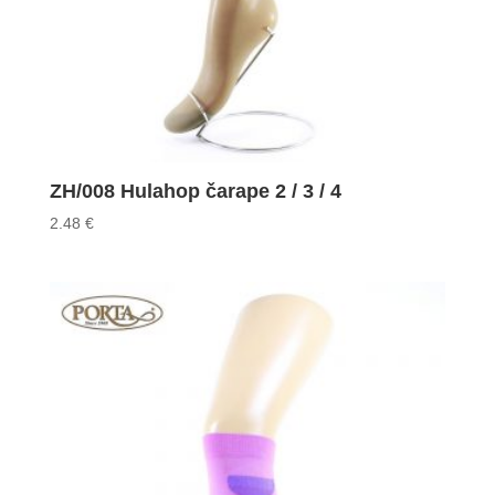
ZH/008 Hulahop čarape 2 / 3 / 4
2.48
€